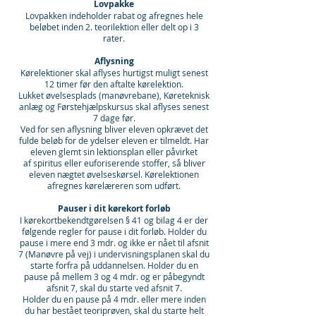
Lovpakke
Lovpakken indeholder rabat og afregnes hele
beløbet inden 2. teorilektion eller delt op i 3
rater.
Aflysning
Kørelektioner skal aflyses hurtigst muligt senest
12 timer før den aftalte kørelektion.
Lukket øvelsesplads (manøvrebane), Køreteknisk
anlæg og Førstehjælpskursus skal aflyses senest
7 dage før.
Ved for sen aflysning bliver eleven opkrævet det
fulde beløb for de ydelser eleven er tilmeldt. Har
eleven glemt sin lektionsplan eller påvirket
af spiritus eller euforiserende stoffer, så bliver
eleven nægtet øvelseskørsel. Kørelektionen
afregnes kørelæreren som udført.
Pauser i dit kørekort forløb
I kørekortbekendtgørelsen § 41 og bilag 4 er der
følgende regler for pause i dit forløb. Holder du
pause i mere end 3 mdr. og ikke er nået til afsnit
7 (Manøvre på vej) i undervisningsplanen skal du
starte forfra på uddannelsen. Holder du en
pause på mellem 3 og 4 mdr. og er påbegyndt
afsnit 7, skal du starte ved afsnit 7.
Holder du en pause på 4 mdr. eller mere inden
du har bestået teoriprøven, skal du starte helt