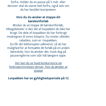
forfra. Holder du en pause på 5 mdr. eller
derover skal du starte helt forfra, også selv om
du har bestået teoriprøven.
Hvis du du ønsker at stoppe dit
kørekortforløb
Ønsker du at stoppe dit kørekortforløb,
tilbagebetaler vi den del af lovpakken du ikke har
brugt. De dele af lovpakken du har forbrugt
modregnes til vores listepris. Du mister således
rabatten, som er i lovpakken.
Du får din lektionsplan udleveret, så du har
mulighed for at fortsætte dit forløb på en anden
køreskole, hvis du ønsker det. Husk dog på
pausereglerne som står lidt længere oppe.
Her kan du se hvad konkurrence-og
forbrugerstyrelsen skriver, hvis du ønsker at
stoppe
Lovpakken har en gyldighedsperiode på 12
måneder.
Link til Rigspolitiets undervisningsplan