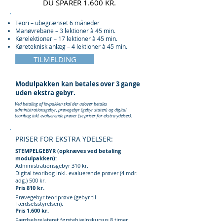
DU SPARER 1.600 KR.
Teori – ubegrænset 6 måneder
Manøvrebane – 3 lektioner à 45 min.
Kørelektioner – 17 lektioner à 45 min.
Køreteknisk anlæg – 4 lektioner à 45 min.
TILMELDING
Modulpakken kan betales over 3 gange
uden ekstra gebyr.
Ved betaling af lovpakken skal der udover betales
administrationsgebyr, prøvegebyr (gebyr staten) og digital
teoribog inkl. evaluerende prøver (se priser for ekstra ydelser).
PRISER FOR EKSTRA YDELSER:
STEMPELGEBYR (opkræves ved betaling
modulpakken):
Administrationsgebyr 310 kr.
Digital teoribog inkl. evaluerende prøver (4 mdr.
adg.) 500 kr.
Pris 810 kr.
Prøvegebyr teoriprøve (gebyr til
Færdselsstyrelsen).
Pris 1.600 kr.
Færdselsrelateret førstehjælpskursus 8 timer.