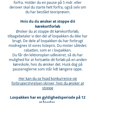
forfra. Holder du en pause på 5 mdr. eller
derover skal du starte helt forfra, også selv om
du har bestået teoriprøven.
Hvis du du ønsker at stoppe dit
kørekortforløb
Ønsker du at stoppe dit kørekortforløb,
tilbagebetaler vi den del af lovpakken du ikke har
brugt. De dele af lovpakken du har forbrugt
modregnes til vores listepris. Du mister således
rabatten, som er i lovpakken.
Du får din lektionsplan udleveret, så du har
mulighed for at fortsætte dit forløb på en anden
køreskole, hvis du ønsker det. Husk dog på
pausereglerne som står lidt længere oppe.
Her kan du se hvad konkurrence-og
forbrugerstyrelsen skriver, hvis du ønsker at
stoppe
Lovpakken har en gyldighedsperiode på 12
måneder.
Link til Rigspolitiets undervisningsplan