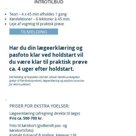
INTROTILBUD
Teori – 4 x 45 min afholdes 1 gang
Kørelektioner – 6 lektioner à 45 min.
Leje af vogntog til praktisk prøve
TILMELDING
Har du din lægeerklæring og
pasfoto klar ved holdstart vil
du være klar til praktisk prøve
ca. 4 uger efter holdstart.
Ved betaling af lovpakken skal der udover betales prøvegebyr
(gebyr til Færdselsstyrelsen), lægeerklæring og pasfoto (se priser
for ekstra ydelser).
PRISER FOR EKSTRA YDELSER:
Lægeerklæring (afregning direkte til læge)
Pris ca. 500-700 kr.
Foto til kørekort (godkendt pas- og
kørekortsfoto).
Kontakt Fotograf Ib Halling, Køgevej 136,