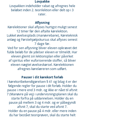
Lovpakke
Lovpakken indeholder rabat og afregnes hele
beløbet inden 2. teorilektion eller delt op i 3
rater.
Aflysning
Kørelektioner skal aflyses hurtigst muligt senest
12 timer før den aftalte kørelektion.
Lukket øvelsesplads (manøvrebane), Køreteknisk
anlæg og Førstehjælpskursus skal aflyses senest
7 dage før.
Ved for sen aflysning bliver eleven opkrævet det
fulde beløb for de ydelser eleven er tilmeldt. Har
eleven glemt sin lektionsplan eller påvirket
af spiritus eller euforiserende stoffer, så bliver
eleven nægtet øvelseskørsel. Kørelektionen
afregnes kørelæreren som udført.
Pauser i dit kørekort forløb
I kørekortbekendtgørelsen § 41 og bilag 4 er der
følgende regler for pause i dit forløb. Holder du
pause i mere end 3 mdr. og ikke er nået til afsnit
7 (Manøvre på vej) i undervisningsplanen skal du
starte forfra på uddannelsen. Holder du en
pause på mellem 3 og 4 mdr. og er påbegyndt
afsnit 7, skal du starte ved afsnit 7.
Holder du en pause på 4 mdr. eller mere inden
du har bestået teoriprøven, skal du starte helt