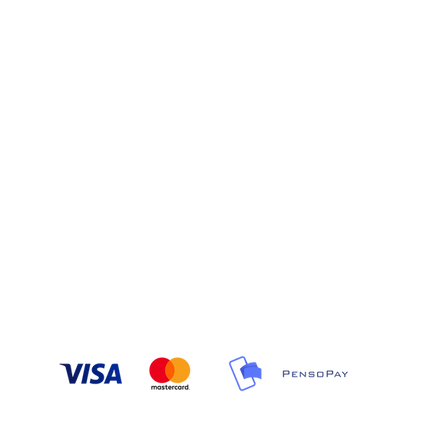
Schaar
MOBILEPAY
Slagte
440500
4000 R
BANKOPLYSNINGER
TELEF
Spar Nord Bank A/S
23
Reg.nr. 9309
Kontonr. 6500011376
E-MAI
jan@s
© 2019 JAN SCHAARUP