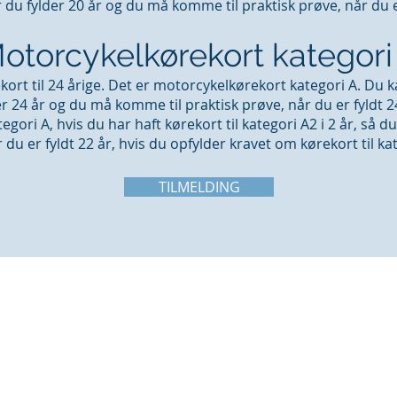
du fylder 20 år og du må komme til praktisk prøve, når du er
otorcykelkørekort kategori
kort til 24 årige. Det er motorcykelkørekort kategori A. Du 
 24 år og du må komme til praktisk prøve, når du er fyldt 2
gori A, hvis du har haft kørekort til kategori A2 i 2 år, så du
 du er fyldt 22 år, hvis du opfylder kravet om kørekort til kat
TILMELDING
VIRKSOMHEDSINFO
KON
CVR-NR. 24982785