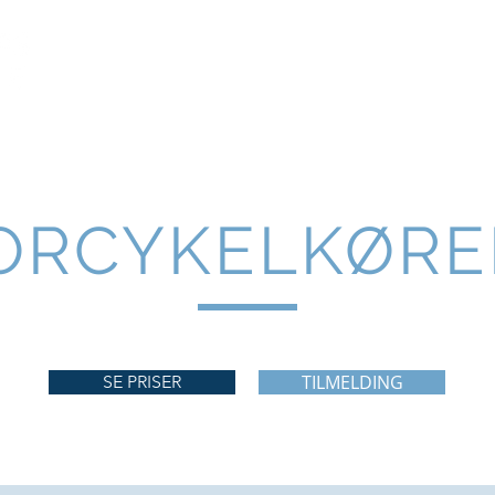
HOLDSTART
BILKØREKORT
TRAILERKORT
ORCYKELKØRE
TILMELDING
SE PRISER