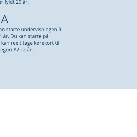
 fyldt 20 år.
 A
kan starte undervisningen 3
4 år. Du kan starte på
 kan reelt tage kørekort til
egori A2 i 2 år.
TAKT