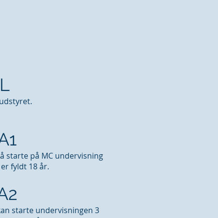
XL
udstyret.
A1
må starte på MC undervisning
r fyldt 18 år.
 A2
 kan starte undervisningen 3