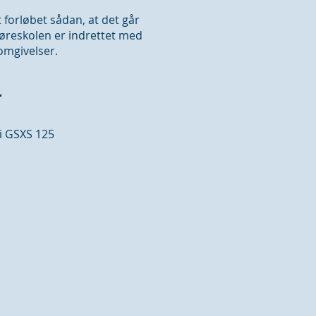
 forløbet sådan, at det går
 Køreskolen er indrettet med
 omgivelser.
r
i GSXS 125