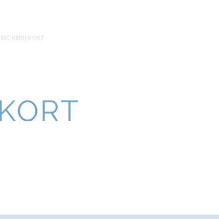
Tlf. 2344 1080
MC KØREKORT
PRISER
More
KORT