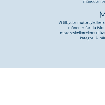
måneder før 
M
Vi tilbyder motorcykelkøre
måneder før du fylder
motorcykelkørekort til kate
kategori A, når
SIDENAVIGATION
STARTSIDE