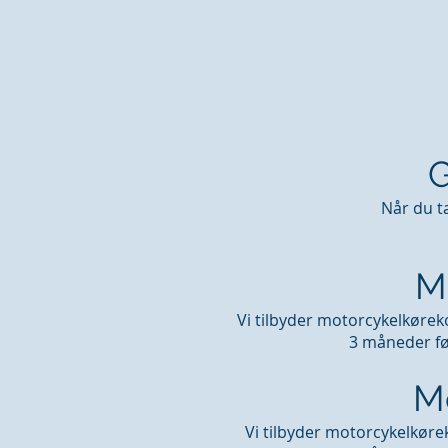
G
Når du t
M
Vi tilbyder motorcykelkørek
3 måneder før
Mo
Vi tilbyder motorcykelkørek