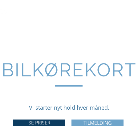
HOLDSTART
BILKØREKORT
TRAILERKORT
BILKØREKORT
Vi starter nyt hold hver måned.
TILMELDING
SE PRISER